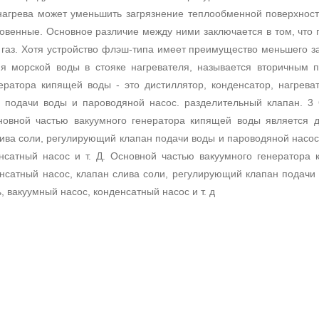
нагрева может уменьшить загрязнение теплообменной поверхност
новенные.
Основное различие между ними заключается в том, что 
 газ.
Хотя устройство флэш-типа имеет преимущество меньшего з
я морской воды в стояке нагревателя, называется вторичным п
ератора кипящей воды - это дистиллятор, конденсатор, нагрева
н подачи воды и пароводяной насос. разделительный клапан.
3 
новной частью вакуумного генератора кипящей воды является ди
лива соли, регулирующий клапан подачи воды и пароводяной насо
енсатный насос и т. Д.
Основной частью вакуумного генератора к
енсатный насос, клапан слива соли, регулирующий клапан подачи
, вакуумный насос, конденсатный насос и т. д