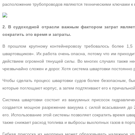
расположение трубопроводов являются техническими ключами к в
2. В судоходной отрасли важным фактором затрат являет
сократить это время и затраты.
В прошлом крупному контейнеровозу требовалось более 1,5 
швартовщиков».
Их работа очень опасна, потому что им приходи
действием огромной тянущей силы.
Во многих случаях также не
чрезвычайно сложен и дорог.
Хотя система швартовки постоянно р
Чтобы сделать процесс швартовки судов более безопасным, б
которые поглощают корпус, а затем подтягивают его к причальной
Система швартовки состоит из вакуумных присосок гидравлич
создается мощное разрежение вакуума с силой всасывания до 
его.
Использование этой системы позволяет сократить время швар
также снижает расход топлива и выбросы выхлопных газов в порт
Гибкая присоска из неопрена может образовывать надежное уп