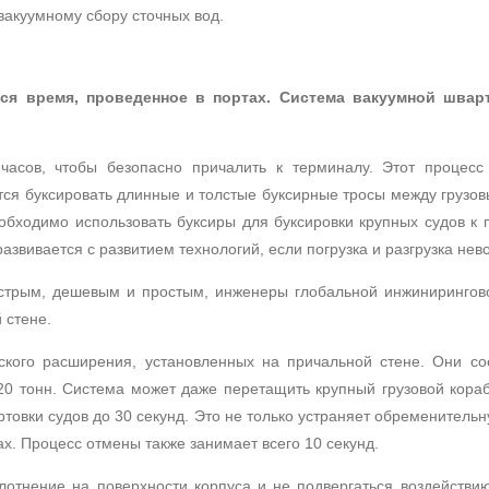
акуумному сбору сточных вод.
ся время, проведенное в портах.
Система вакуумной шварт
часов, чтобы безопасно причалить к терминалу.
Этот процесс
тся буксировать длинные и толстые буксирные тросы между грузов
обходимо использовать буксиры для буксировки крупных судов к 
азвивается с развитием технологий, если погрузка и разгрузка нев
ыстрым, дешевым и простым, инженеры глобальной инжинирингов
 стене.
еского расширения, установленных на причальной стене.
Они со
20 тонн.
Система может даже перетащить крупный грузовой кораб
товки судов до 30 секунд.
Это не только устраняет обременительн
ах.
Процесс отмены также занимает всего 10 секунд.
лотнение на поверхности корпуса и не подвергаться воздействи