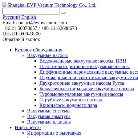
Pусский
English
Email:
contact@evpvacuum.com
+86 21 50878057 / +86 13162688673
ПН-ПТ 9:00-18:00
Обратный звонок
Каталог оборудования
Вакуумные насосы
Водокольцевые вакуумные насосы, ВВН
Пластинчато-роторные вакуумные насосы
Диффузионные паромасляные вакуумные нас
Плунжерные или золотниковые вакуумные н
Двухроторные вакуумные насосы Рутса
Безмасляные спиральные вакуумные насосы
Турбомолекулярные вакуумные насосы
Струйные вакуумные насосы
Крионасосы водяного пара
Вакуумные системы
Вакуумная арматура
Вакуумные клапаны
Инфо-центр
Информация о выставках