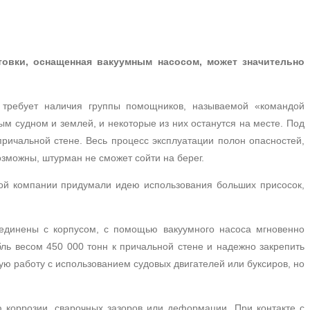
овки, оснащенная вакуумным насосом, может значительно
 требует наличия группы помощников, называемой «командой
ым судном и землей, и некоторые из них останутся на месте.
Под
причальной стене.
Весь процесс эксплуатации полон опасностей,
озможны, штурман не сможет сойти на берег.
ой компании придумали идею использования больших присосок,
единены с корпусом, с помощью вакуумного насоса мгновенно
ль весом 450 000 тонн к причальной стене и надежно закрепить
ую работу с использованием судовых двигателей или буксиров, но
ю коррозии, сварочных зазоров или деформации.
При контакте с