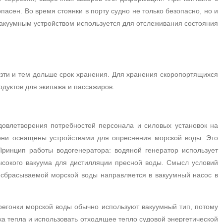
опасен.
Во время стоянки в порту судно не только безопасно, но и
акуумным устройством используется для отслеживания состояния
зти и тем дольше срок хранения.
Для хранения скоропортящихся
одуктов для экипажа и пассажиров.
довлетворения потребностей персонала и силовых установок на
 они оснащены устройствами для опреснения морской воды.
Это
Принцип работы водогенератора: водяной генератор использует
ысокого вакуума для дистилляции пресной воды.
Смысл условий
 сбрасываемой морской воды направляется в вакуумный насос в
регонки морской воды обычно используют вакуумный тип, потому
ка тепла и использовать отходящее тепло судовой энергетической