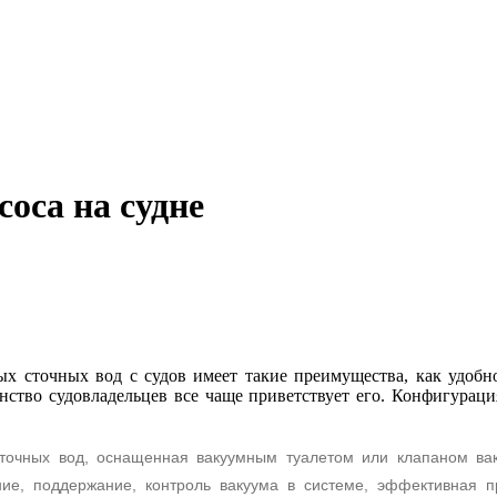
оса на судне
вых сточных
вод с судов
имеет такие преимущества, как удобн
ство судовладельцев все чаще приветствует его.
Конфигураци
сточных вод, оснащенная вакуумным туалетом или клапаном вак
ние, поддержание, контроль вакуума в системе, эффективная п