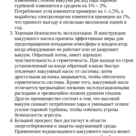
изменения степени вакуума расход пара паровой
турбиной изменяется в среднем на 1% ~ 2%.
Потребление угля изменится примерно на 1–1,5%, а
выработка электроэнергии изменится примерно на 1%,
что принесет выгоду в несколько миллионов юаней в
год.
Хорошая безопасность эксплуатации. В конструкции
вакуумного насоса приняты эффективные меры для
предотвращения попадания атмосферы в конденсатор,
когда оборудование не работает или не разрушает
вакуум. Обратный поток, имеет хорошую
чувствительность и герметичность. При выходе из строя
установленный на входе обратный клапан быстро
отключает вакуумный насос от системы; затем
дроссельная заслонка закрывается, чтобы обеспечить
герметичность системы. Кроме того, вакуумный насос
отличается чрезвычайно низкими эксплуатационными
расходами и чрезвычайно низким уровнем отказов.
Другое преимущество состоит в том, что высокий
вакуум снижает потребление пара и уменьшает осевое
усилие паровой турбины, чтобы избежать угрозы
безопасности агрегата.
Большой прогресс был достигнут в области
энергосбережения и защиты окружающей среды.
Применение водокольцевого вакуумного насоса может