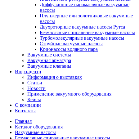
Диффузионные паромасляные вакуумные
насосы
Плунжерные или золотниковые вакуумные
насосы
Двухроторные вакуумные насосы Рутса
Безмасляные спиральные вакуумные насосы
Турбомолекулярные вакуумные насосы
Струйные вакуумные насосы
Крионасосы водяного пара
Вакуумные системы
Вакуумная арматура
Вакуумные клапаны
Инфо-центр
Информация о выставках
Статьи
Новости
Применение вакуумного оборудования
Кейсы
О компании
Контакты
Главная
Каталог оборудования
Вакуумные насосы
Безмасляные спиральные вакуумные насосы