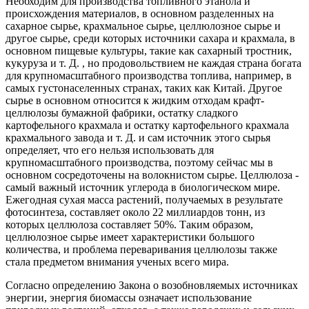
Необходим для производства топливного этанола и
происхождения материалов, в основном разделенных на
сахарное сырье, крахмальное сырье, целлюлозное сырье и
другое сырье, среди которых источники сахара и крахмала, в
основном пищевые культуры, такие как сахарный тростник,
кукуруза и т. Д. , но продовольствием не каждая страна богата
для крупномасштабного производства топлива, например, в
самых густонаселенных странах, таких как Китай. Другое
сырье в основном относится к жидким отходам крафт-
целлюлозы бумажной фабрики, остатку сладкого
картофельного крахмала и остатку картофельного крахмала
крахмального завода и т. Д. и сам источник этого сырья
определяет, что его нельзя использовать для
крупномасштабного производства, поэтому сейчас мы в
основном сосредоточены на волокнистом сырье. Целлюлоза -
самый важный источник углерода в биологическом мире.
Ежегодная сухая масса растений, получаемых в результате
фотосинтеза, составляет около 22 миллиардов тонн, из
которых целлюлоза составляет 50%. Таким образом,
целлюлозное сырье имеет характеристики большого
количества, и проблема переваривания целлюлозы также
стала предметом внимания ученых всего мира.
Согласно определению Закона о возобновляемых источниках
энергии, энергия биомассы означает использование