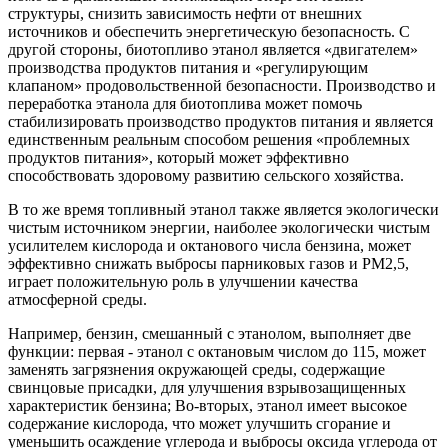
структуры, снизить зависимость нефти от внешних
источников и обеспечить энергетическую безопасность. С
другой стороны, биотопливо этанол является «двигателем»
производства продуктов питания и «регулирующим
клапаном» продовольственной безопасности. Производство и
переработка этанола для биотоплива может помочь
стабилизировать производство продуктов питания и является
единственным реальным способом решения «проблемных
продуктов питания», который может эффективно
способствовать здоровому развитию сельского хозяйства.
В то же время топливный этанол также является экологически
чистым источником энергии, наиболее экологически чистым
усилителем кислорода и октанового числа бензина, может
эффективно снижать выбросы парниковых газов и PM2,5,
играет положительную роль в улучшении качества
атмосферной среды.
Например, бензин, смешанный с этанолом, выполняет две
функции: первая - этанол с октановым числом до 115, может
заменять загрязнения окружающей среды, содержащие
свинцовые присадки, для улучшения взрывозащищенных
характеристик бензина; Во-вторых, этанол имеет высокое
содержание кислорода, что может улучшить сгорание и
уменьшить осаждение углерода и выбросы оксида углерода от