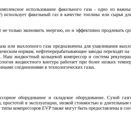
мплексное использование факельного газа - одно из важных
) использует факельный газ в качестве топлива или сырья д
т не только экономить энергию, но и эффективно продлевать ср
газа или выхлопного газа предназначена для улавливания выхл
гическим нормам, нефтеперерабатывающие заводы переходят на с
й. Наш жидкостный кольцевой компрессор и система рекуперац
ология жидкостного контура работает при более низких темп
нными соединениями в технологических газах.
рное оборудование и складское оборудование. Сухой газго
я, простотой в эксплуатации, низкой стоимостью и длительным
 типы компрессоров EVP также могут быть предоставлены в соо