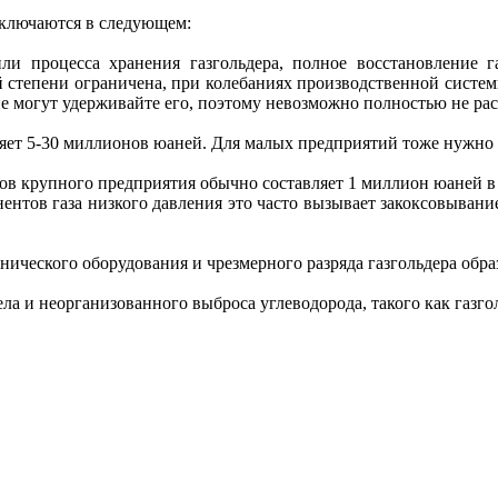
ключаются в следующем:
ли процесса хранения газгольдера, полное восстановление г
й степени ограничена, при колебаниях производственной системы
не могут удерживайте его, поэтому невозможно полностью не ра
яет 5-30 миллионов юаней. Для малых предприятий тоже нужно 
ов крупного предприятия обычно составляет 1 миллион юаней в 
нентов газа низкого давления это часто вызывает закоксовыван
ханического оборудования и чрезмерного разряда газгольдера об
ела и неорганизованного выброса углеводорода, такого как газг