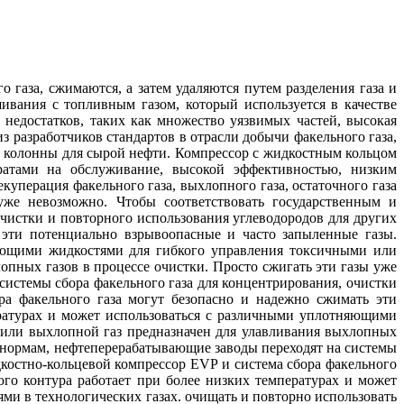
газа, сжимаются, а затем удаляются путем разделения газа и
ивания с топливным газом, который используется в качестве
недостатков, таких как множество уязвимых частей, высокая
з разработчиков стандартов в отрасли добычи факельного газа,
й колонны для сырой нефти. Компрессор с жидкостным кольцом
ратами на обслуживание, высокой эффективностью, низким
уперация факельного газа, выхлопного газа, остаточного газа
уже невозможно. Чтобы соответствовать государственным и
чистки и повторного использования углеводородов для других
 эти потенциально взрывоопасные и часто запыленные газы.
няющими жидкостями для гибкого управления токсичными или
опных газов в процессе очистки. Просто сжигать эти газы уже
истемы сбора факельного газа для концентрирования, очистки
ра факельного газа могут безопасно и надежно сжимать эти
ературах и может использоваться с различными уплотняющими
 или выхлопной газ предназначен для улавливания выхлопных
м нормам, нефтеперерабатывающие заводы переходят на системы
дкостно-кольцевой компрессор EVP и система сбора факельного
го контура работает при более низких температурах и может
и в технологических газах. очищать и повторно использовать