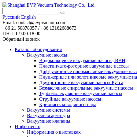
Pусский
English
Email:
contact@evpvacuum.com
+86 21 50878057 / +86 13162688673
ПН-ПТ 9:00-18:00
Обратный звонок
Каталог оборудования
Вакуумные насосы
Водокольцевые вакуумные насосы, ВВН
Пластинчато-роторные вакуумные насосы
Диффузионные паромасляные вакуумные нас
Плунжерные или золотниковые вакуумные н
Двухроторные вакуумные насосы Рутса
Безмасляные спиральные вакуумные насосы
Турбомолекулярные вакуумные насосы
Струйные вакуумные насосы
Крионасосы водяного пара
Вакуумные системы
Вакуумная арматура
Вакуумные клапаны
Инфо-центр
Информация о выставках