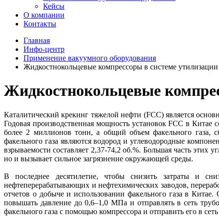
Кейсы
О компании
Контакты
Главная
Инфо-центр
Применение вакуумного оборудования
Жидкостнокольцевые компрессоры в системе утилизации 
Жидкостнокольцевые компресс
Каталитический крекинг тяжелой нефти (FCC) является основн
Годовая производственная мощность установок FCC в Китае со
более 2 миллионов тонн, а общий объем факельного газа, 
факельного газа являются водород и углеводородные компонен
взрываемости составляет 2,37-74,2 об.%. Большая часть этих 
но и вызывает сильное загрязнение окружающей среды.
В последнее десятилетие, чтобы снизить затраты и сни
нефтеперерабатывающих и нефтехимических заводов, переработ
отчетов о добыче и использовании факельного газа в Китае. 
повышать давление до 0,6–1,0 МПа и отправлять в сеть труб
факельного газа с помощью компрессора и отправить его в сеть