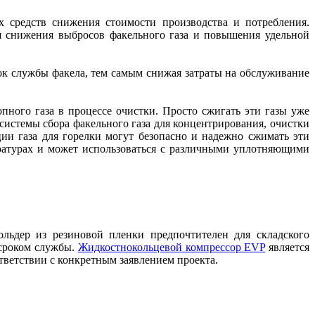
 средств снижения стоимости производства и потребления.
ля снижения выбросов факельного газа и повышения удельной
ок службы факела, тем самым снижая затраты на обслуживание
опного газа в процессе очистки. Просто сжигать эти газы уже
истемы сбора факельного газа для концентрирования, очистки
ии газа для горелки могут безопасно и надежно сжимать эти
ературах и может использоваться с различными уплотняющими
льдер из резиновой пленки предпочтителен для складского
 сроком службы.
Жидкостнокольцевой компрессор EVP
является
тветствии с конкретным заявлением проекта.