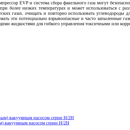
мпрессор EVP и система сбора факельного газа могут безопасн
т при более низких температурах и может использоваться с р
ких газах. очищать и повторно использовать углеводороды д
имать эти потенциально взрывоопасные и часто запыленные газ
щими жидкостями для гибкого управления токсичными или корр
м) вакуумным насосом серии H/2H