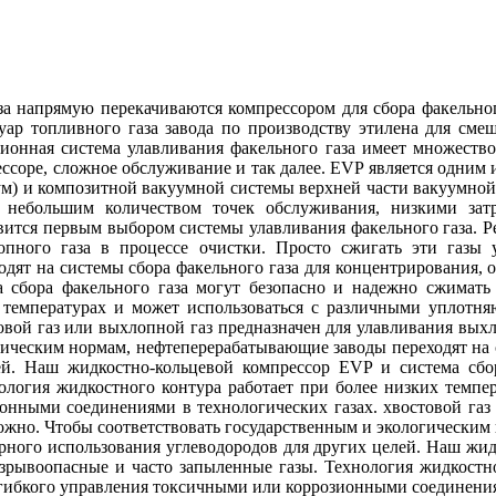
а напрямую перекачиваются компрессором для сбора факельного 
уар топливного газа завода по производству этилена для смеш
ионная система улавливания факельного газа имеет множество 
ссоре, сложное обслуживание и так далее. EVP является одним и
уум) и композитной вакуумной системы верхней части вакуумно
ь небольшим количеством точек обслуживания, низкими зат
ится первым выбором системы улавливания факельного газа. Рек
опного газа в процессе очистки. Просто сжигать эти газы 
дят на системы сбора факельного газа для концентрирования, о
 сбора факельного газа могут безопасно и надежно сжимать
х температурах и может использоваться с различными уплот
вой газ или выхлопной газ предназначен для улавливания выхл
гическим нормам, нефтеперерабатывающие заводы переходят на с
ей. Наш жидкостно-кольцевой компрессор EVP и система сбо
ология жидкостного контура работает при более низких темп
онными соединениями в технологических газах. хвостовой газ
зможно. Чтобы соответствовать государственным и экологически
орного использования углеводородов для других целей. Наш жи
взрывоопасные и часто запыленные газы. Технология жидкостно
ибкого управления токсичными или коррозионными соединениям