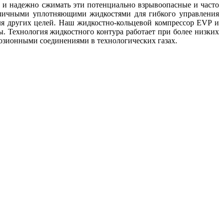
о и надежно сжимать эти потенциально взрывоопасные и часто
азличными уплотняющими жидкостями для гибкого управления
ля других целей. Наш жидкостно-кольцевой компрессор EVP и
ы. Технология жидкостного контура работает при более низких
озионными соединениями в технологических газах.