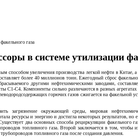
факельного газа
оры в системе утилизации фа
ым способом увеличения производства легкой нефти в Китае, а
ставляет более 40 миллионов тонн. Ежегодный сброс факельного 
сбрасываемого другими нефтехимическими заводами, составл
ты С1-С4. Компоненты сильно различаются в разных агрегатах ил
углеводородсодержащих горючих газов сжигается на факельной у
зить загрязнение окружающей среды, мировая нефтехими
ала ресурсы и энергию и достигла некоторых результатов, но е
Существует два основных способа рециркуляции факельного газа 
опроводов топливного газа. Второй заключается в том, чтобы и
 трубопроводов топливного газа после создания давления.