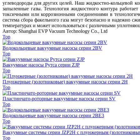
углеводороды для других целей. Наш жидкостно-кольцевой ко
запыленные газы. Технология жидкостного контура работае
токсичными или коррозионными соединениями в технологичес
система сбора факельного газа могут безопасно и надежно сж
температурах и может использоваться с различными уплотняю
Автор: Shanghai EVP Vacuum Technology Co., Ltd
Top
Водокольцевые вакуумные насосы серии 2BV
Top
Вакуумные насосы Рутса серии ZJP
Top
Плунжерные (золотниковые) вакуумные насосы серии 2Н
Top
Пластинчато-роторные вакуумные насосы серии SV
Top
Водокольцевые вакуумные насосы серии 2BE3
Top
Вакуумные системы серии JZP2H с плунжерным (золотниковы
Top