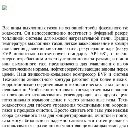
Все виды выхлопных газов из основной трубы факельного газ
жидкости. Он непосредственно поступает в буферный резерв
топливной системы для каждой нагревательной печи. Традиц
температура выхлопных газов, легкое закоксовывание в компре
повышения давления хвостового газа, рекуперации пара (вак
EVP полностью соответствует стандарту API 681, с очен
энергопотреблением и эксплуатационными затратами, и станов
или выхлопного газа предназначена для улавливания выхл
экологическим нормам, нефтеперерабатывающие заводы перехо
целей. Наш жидкостно-кольцевой компрессор EVP и система
Технология жидкостного контура работает при более низки
коррозионными соединениями в технологических газах. хвосто
невозможно. Чтобы соответствовать государственным и эколо
и повторного использования углеводородов для других цел
потенциально взрывоопасные и часто запыленные газы. Техн
жидкостями для гибкого управления токсичными или коррози
газов в процессе очистки. Просто сжигать эти газы уже нево
сбора факельного газа для концентрирования, очистки и повт
газа могут безопасно и надежно сжимать эти потенциально 
использоваться с различными уплотняющими жидкостями для г